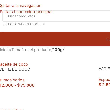
Saltar a la navegación
Saltar al contenido principal
SELECCIONAR CATEGORÍA
In
Inicio
/
Tamaño del producto
/
100gr
AJO 
CEITE DE COCO
Espec
nsumos Varios
$
2.5
12.000
-
$
75.000