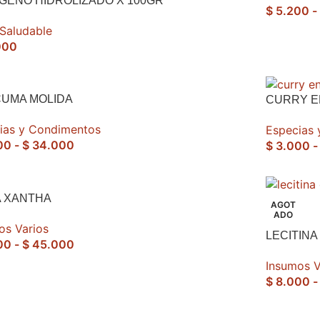
GENO HIDROLIZADO X 100GR
$
5.200
-
 Saludable
000
UMA MOLIDA
CURRY E
ias y Condimentos
Especias
00
-
$
34.000
$
3.000
-
 XANTHA
AGOT
ADO
os Varios
LECITINA
00
-
$
45.000
Insumos V
$
8.000
-