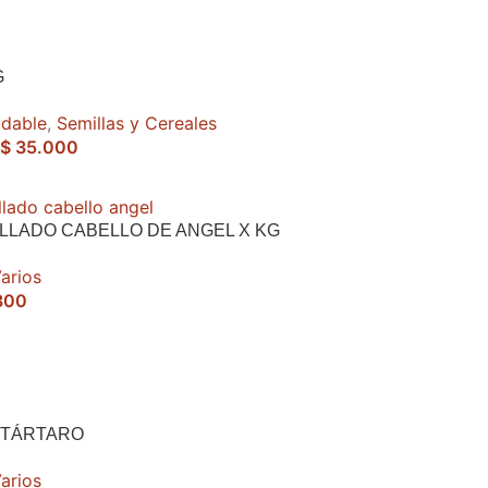
G
udable
,
Semillas y Cereales
$
35.000
LLADO CABELLO DE ANGEL X KG
arios
300
 TÁRTARO
arios