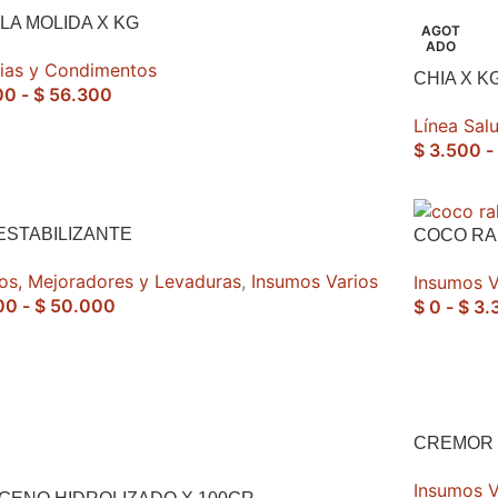
LA MOLIDA X KG
AGOT
ADO
ias y Condimentos
CHIA X K
00
-
$
56.300
Línea Sal
$
3.500
-
ESTABILIZANTE
COCO RA
vos, Mejoradores y Levaduras
,
Insumos Varios
Insumos V
00
-
$
50.000
$
0
-
$
3.
CREMOR
Insumos V