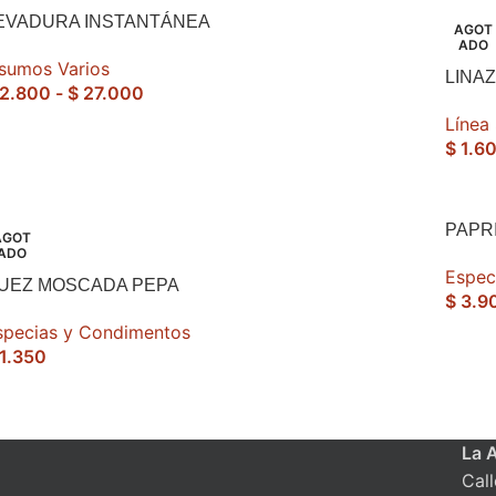
EVADURA INSTANTÁNEA
AGOT
ADO
nsumos Varios
LINA
2.800
-
$
27.000
Línea
$
1.6
PAPR
AGOT
ADO
Espec
UEZ MOSCADA PEPA
$
3.9
specias y Condimentos
1.350
La 
Cal