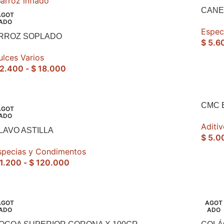
CANE
AGOT
ADO
Espec
RROZ SOPLADO
$
5.6
ulces Varios
2.400
-
$
18.000
CMC 
AGOT
ADO
Aditi
LAVO ASTILLA
$
5.0
specias y Condimentos
1.200
-
$
120.000
AGOT
AGOT
ADO
ADO