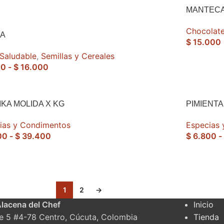
MANTECA
Chocolate
ZA
$
15.000
 Saludable
,
Semillas y Cereales
00
-
$
16.000
IKA MOLIDA X KG
PIMIENT
ias y Condimentos
Especias
00
-
$
39.400
$
6.800
-
1
2
→
Alacena del Chef
Inicio
le 5 #4-78 Centro, Cúcuta, Colombia
Tienda