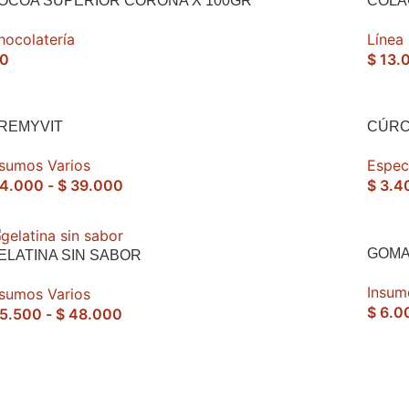
OCOA SUPERIOR CORONA X 100GR
COLÁ
hocolatería
Línea
0
$
13.
REMYVIT
CÚRC
nsumos Varios
Espec
4.000
-
$
39.000
$
3.4
GOMA
ELATINA SIN SABOR
Insum
nsumos Varios
$
6.0
5.500
-
$
48.000