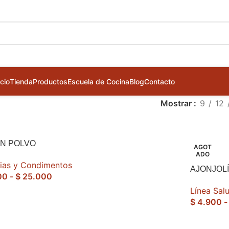
icio
Tienda
Productos
Escuela de Cocina
Blog
Contacto
Mostrar
9
12
EN POLVO
AGOT
ADO
ias y Condimentos
AJONJOL
00
-
$
25.000
Línea Sal
$
4.900
-