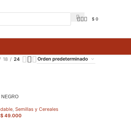
$
0
18
24
Í NEGRO
udable
,
Semillas y Cereales
$
49.000