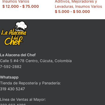
Insumos Varios
Aditivos, Mejoradores y
$
12.000
-
$
75.000
Levaduras
,
Insumos Varios
$
5.000
-
$
50.000
La Alacena del Chef
Calle 5 #4-78 Centro, Cúcuta, Colombia
7-592-2882
Whatsapp
Tienda de Repostería y Panadería:
319 430 5247
Línea de Ventas al Mayor: