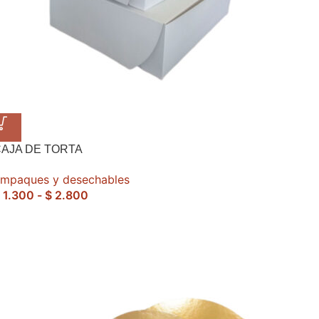
AJA DE TORTA
mpaques y desechables
1.300
-
$
2.800