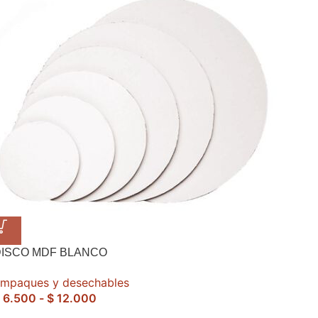
DISCO MDF BLANCO
mpaques y desechables
6.500
-
$
12.000