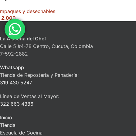
mpaques y desechables
2.000
La Alacena del Chef
Calle 5 #4-78 Centro, Cúcuta, Colombia
7-592-2882
Whatsapp
Tienda de Repostería y Panadería:
319 430 5247
Línea de Ventas al Mayor:
322 663 4386
Inicio
Tienda
Escuela de Cocina