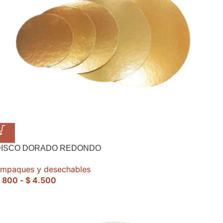
DISCO DORADO REDONDO
mpaques y desechables
800
-
$
4.500