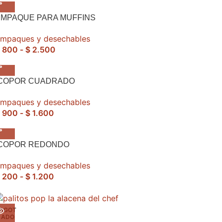
EMPAQUE PARA MUFFINS
mpaques y desechables
800
-
$
2.500
ICOPOR CUADRADO
mpaques y desechables
900
-
$
1.600
ICOPOR REDONDO
mpaques y desechables
200
-
$
1.200
AGOT
ADO