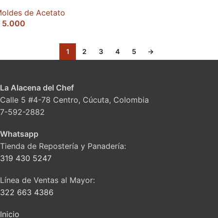
oldes de Acetato
5.000
1
2
3
4
5
→
La Alacena del Chef
Calle 5 #4-78 Centro, Cúcuta, Colombia
7-592-2882
Whatsapp
Tienda de Repostería y Panadería:
319 430 5247
Línea de Ventas al Mayor:
322 663 4386
Inicio