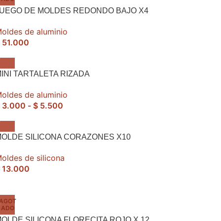
JUEGO DE MOLDES REDONDO BAJO X4
oldes de aluminio
51.000
INI TARTALETA RIZADA
oldes de aluminio
3.000
-
$
5.500
OLDE SILICONA CORAZONES X10
oldes de silicona
13.000
AGOT
ADO
OLDE SILICONA FLORECITA ROJO X 12