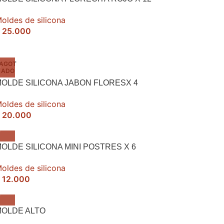
oldes de silicona
25.000
AGOT
ADO
OLDE SILICONA JABON FLORESX 4
oldes de silicona
20.000
OLDE SILICONA MINI POSTRES X 6
oldes de silicona
12.000
MOLDE ALTO