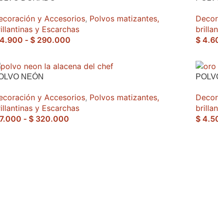
ecoración y Accesorios
,
Polvos matizantes,
Decor
illantinas y Escarchas
brilla
4.900
-
$
290.000
$
4.6
OLVO NEÓN
POLV
ecoración y Accesorios
,
Polvos matizantes,
Decor
illantinas y Escarchas
brilla
7.000
-
$
320.000
$
4.5