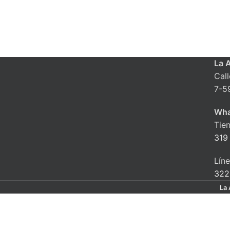
La 
Cal
7-5
Wha
Tie
319
Lín
322
La 