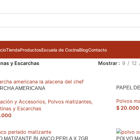
icio
Tienda
Productos
Escuela de Cocina
Blog
Contacto
tinas y Escarchas
Mostrar
9
12
PAPEL D
RCHA AMERICANA
Polvos mat
ación y Accesorios
,
Polvos matizantes,
$
20.000
ntinas y Escarchas
.000
O MATIZANTE BLANCO PERLA X 7GR
POLVO M