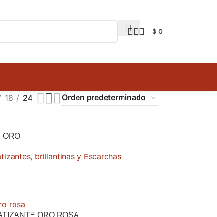
$
0
18
24
E ORO
izantes, brillantinas y Escarchas
ATIZANTE ORO ROSA