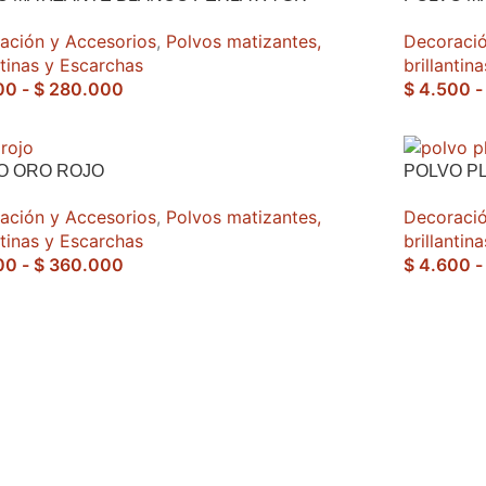
ación y Accesorios
,
Polvos matizantes,
Decoració
ntinas y Escarchas
brillantin
00
-
$
280.000
$
4.500
-
O ORO ROJO
POLVO P
ación y Accesorios
,
Polvos matizantes,
Decoració
ntinas y Escarchas
brillantin
00
-
$
360.000
$
4.600
-