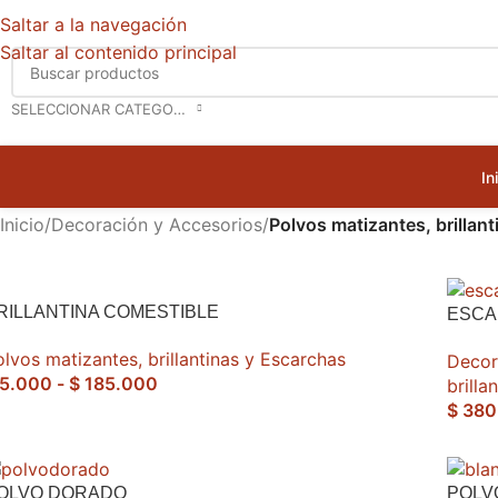
Saltar a la navegación
Saltar al contenido principal
SELECCIONAR CATEGORÍA
In
Inicio
/
Decoración y Accesorios
/
Polvos matizantes, brillan
RILLANTINA COMESTIBLE
ESCA
olvos matizantes, brillantinas y Escarchas
Decor
5.000
-
$
185.000
brilla
$
380
OLVO DORADO
POLV