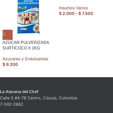
Insumos Varios
$
2.000
-
$
7.500
AZÚCAR PULVERIZADA
SURTICOCO X 1KG
Azucares y Endulzantes
$
9.200
La Alacena del Chef
Calle 5 #4-78 Centro, Cúcuta, Colombia
7-592-2882