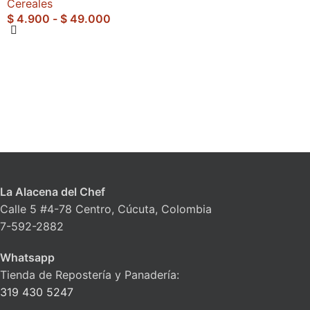
Cereales
$
4.900
-
$
49.000
La Alacena del Chef
Calle 5 #4-78 Centro, Cúcuta, Colombia
7-592-2882
Whatsapp
Tienda de Repostería y Panadería:
319 430 5247