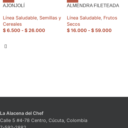
AJONJOLÍ
ALMENDRA FILETEADA
Línea Saludable
,
Semillas y
Línea Saludable
,
Frutos
Cereales
Secos
$
6.500
-
$
26.000
$
16.000
-
$
59.000
La Alacena del Chef
Calle 5 #4-78 Centro, Cúcuta, Colombia
7-592-2882