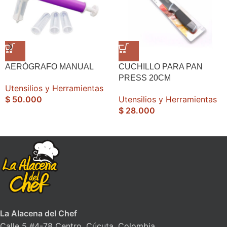
AERÓGRAFO MANUAL
CUCHILLO PARA PAN
PRESS 20CM
Utensilios y Herramientas
$
50.000
Utensilios y Herramientas
$
28.000
La Alacena del Chef
Calle 5 #4-78 Centro, Cúcuta, Colombia