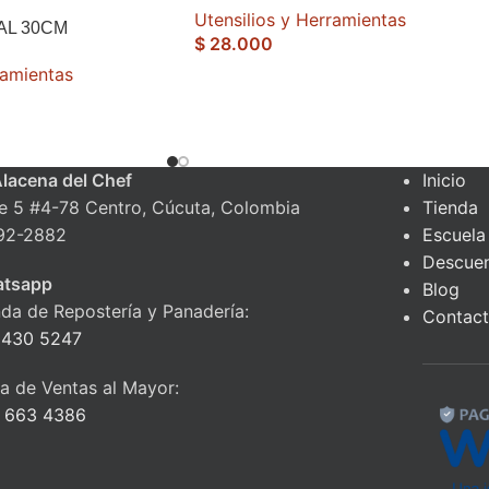
Utensilios y Herramientas
AL 30CM
$
28.000
ramientas
Alacena del Chef
Inicio
le 5 #4-78 Centro, Cúcuta, Colombia
Tienda
92-2882
Escuela
Descue
tsapp
Blog
nda de Repostería y Panadería:
Contac
 430 5247
ea de Ventas al Mayor:
 663 4386