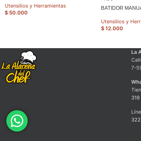
Utensilios y Herramientas
BATIDOR MANU
$
50.000
Utensilios y Her
$
12.000
La 
Cal
7-5
Wha
Tie
319
Lín
322