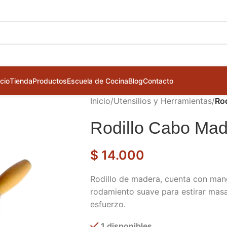
icio
Tienda
Productos
Escuela de Cocina
Blog
Contacto
Inicio
/
Utensilios y Herramientas
/
Ro
Rodillo Cabo Ma
$
14.000
Rodillo de madera, cuenta con ma
rodamiento suave para estirar masas
esfuerzo.
1 disponibles