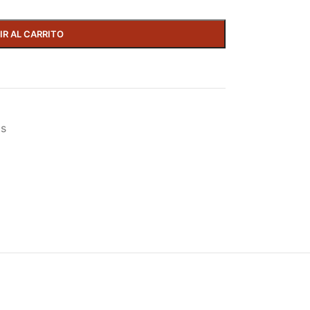
IR AL CARRITO
as