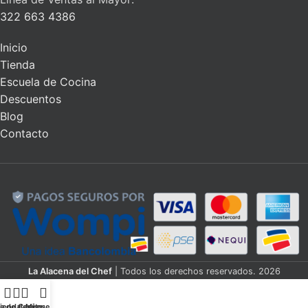
322 663 4386
Inicio
Tienda
Escuela de Cocina
Descuentos
Blog
Contacto
La Alacena del Chef
| Todos los derechos reservados. 2026
ta de deseos
ienda
Carrito
Mi cuenta