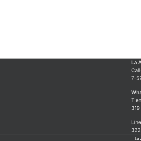
La 
Cal
7-5
Wha
Tie
319
Lín
322
La 