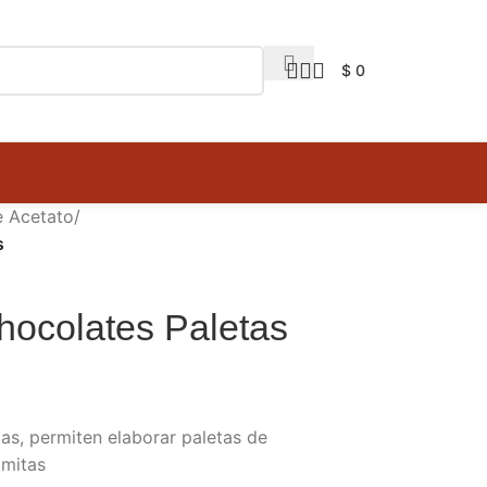
$
0
e Acetato
/
s
hocolates Paletas
as, permiten elaborar paletas de
mitas