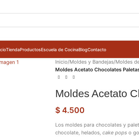
icio
Tienda
Productos
Escuela de Cocina
Blog
Contacto
Inicio
/
Moldes y Bandejas
/
Moldes d
Moldes Acetato Chocolates Paleta
Moldes Acetato C
$
4.500
Los moldes para chocolates y palet
chocolate, helados,
cake pops
o go