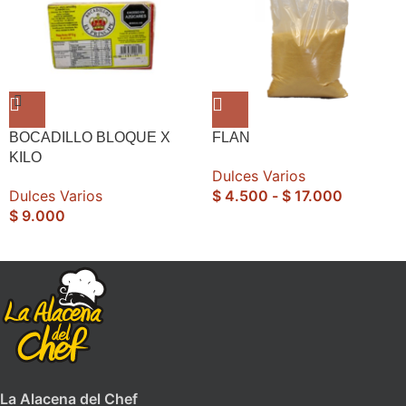
BOCADILLO BLOQUE X
FLAN
KILO
Dulces Varios
Dulces Varios
$
4.500
-
$
17.000
$
9.000
La Alacena del Chef