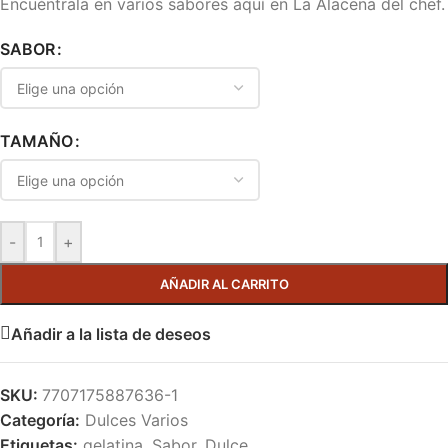
Encuéntrala en varios sabores aquí en La Alacena del chef.
SABOR
TAMAÑO
-
+
AÑADIR AL CARRITO
Añadir a la lista de deseos
SKU:
7707175887636-1
Categoría:
Dulces Varios
Etiquetas:
gelatina
,
Sabor. Dulce