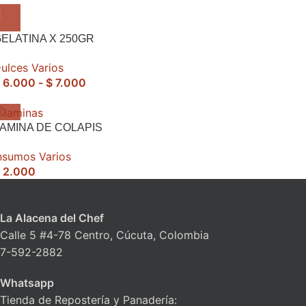
ELATINA X 250GR
ulces Varios
6.000
-
$
7.000
AMINA DE COLAPIS
nsumos Varios
2.000
La Alacena del Chef
Calle 5 #4-78 Centro, Cúcuta, Colombia
7-592-2882
Whatsapp
Tienda de Repostería y Panadería: