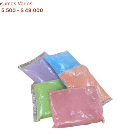
nsumos Varios
5.500
-
$
48.000