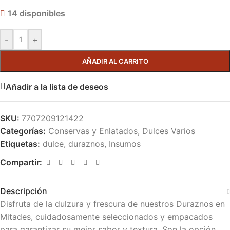
14 disponibles
-
+
AÑADIR AL CARRITO
Añadir a la lista de deseos
SKU:
7707209121422
Categorías:
Conservas y Enlatados
,
Dulces Varios
Etiquetas:
dulce
,
duraznos
,
Insumos
Compartir:
Descripción
Disfruta de la dulzura y frescura de nuestros Duraznos en
Mitades, cuidadosamente seleccionados y empacados
para garantizar su mejor sabor y textura. Son la opción