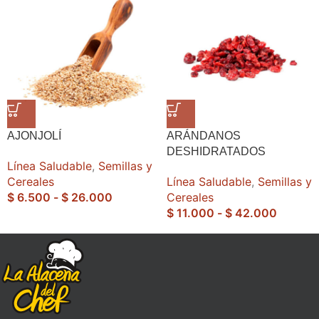
AJONJOLÍ
ARÁNDANOS
DESHIDRATADOS
Línea Saludable
,
Semillas y
Cereales
Línea Saludable
,
Semillas y
$
6.500
-
$
26.000
Cereales
$
11.000
-
$
42.000