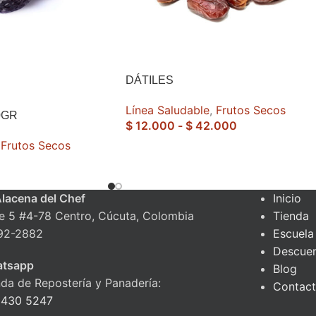
DÁTILES
Línea Saludable
,
Frutos Secos
0GR
$
12.000
-
$
42.000
Frutos Secos
Alacena del Chef
Inicio
le 5 #4-78 Centro, Cúcuta, Colombia
Tienda
92-2882
Escuela
Descue
tsapp
Blog
nda de Repostería y Panadería:
Contac
 430 5247