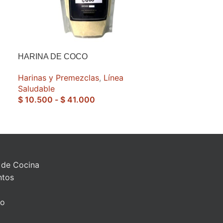
HARINA DE COCO
AGOT
ADO
Harinas y Premezclas
,
Línea
MANI DULCE 
Saludable
$
10.500
-
$
41.000
Línea Saludab
$
17.500
 de Cocina
ntos
to