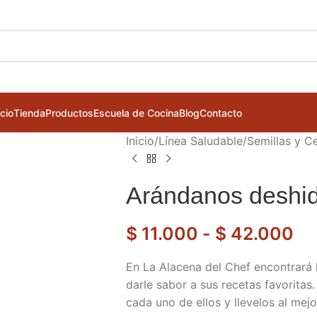
icio
Tienda
Productos
Escuela de Cocina
Blog
Contacto
Inicio
/
Línea Saludable
/
Semillas y C
Arándanos deshid
$
11.000
-
$
42.000
En La Alacena del Chef encontrará 
darle sabor a sus recetas favorita
cada uno de ellos y llevelos al mejo