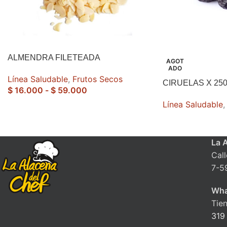
ALMENDRA FILETEADA
AGOT
ADO
Línea Saludable
,
Frutos Secos
CIRUELAS X 25
$
16.000
-
$
59.000
Línea Saludable
,
La 
Cal
7-5
Wha
Tie
319