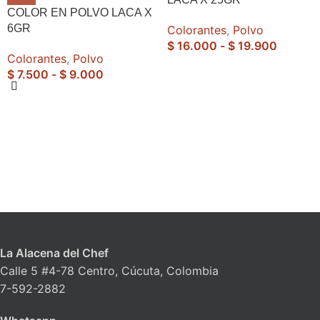
COLOR EN POLVO LACA X
6GR
Colorantes
,
Polvo
$
16.000
-
$
19.900
Colorantes
,
Polvo
$
7.500
-
$
9.000
La Alacena del Chef
Calle 5 #4-78 Centro, Cúcuta, Colombia
7-592-2882