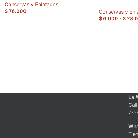
Conservas y Enlatados
$
76.000
Conservas y Enl
$
6.000
-
$
28.
La 
Cal
7-5
Wha
Tie