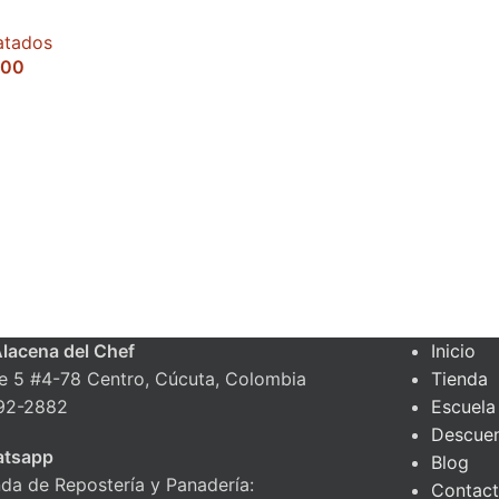
atados
000
Alacena del Chef
Inicio
le 5 #4-78 Centro, Cúcuta, Colombia
Tienda
92-2882
Escuela
Descue
tsapp
Blog
nda de Repostería y Panadería:
Contac