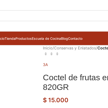
icio
Tienda
Productos
Escuela de Cocina
Blog
Contacto
Inicio
/
Conservas y Enlatados
/
Cocte
3A
Coctel de frutas
820GR
$
15.000