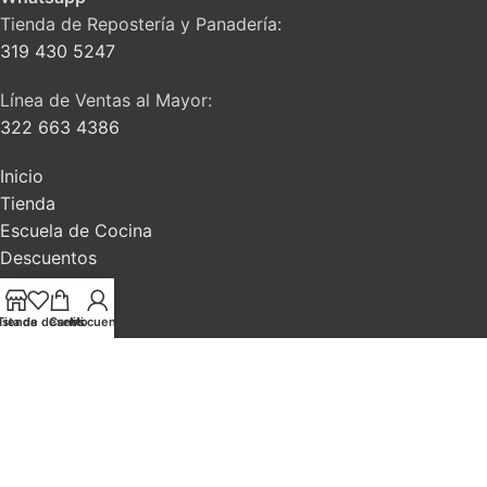
Tienda de Repostería y Panadería:
319 430 5247
Línea de Ventas al Mayor:
322 663 4386
Inicio
Tienda
Escuela de Cocina
Descuentos
Blog
Contacto
ista de deseos
Tienda
Carrito
Mi cuenta
La Alacena del Chef
| Todos los derechos reservados. 2026