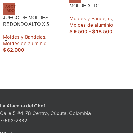
MOLDE ALTO
AGOT
ADO
JUEGO DE MOLDES
Moldes y Bandejas
,
REDONDO ALTO X 5
Moldes de aluminio
$
9.500
-
$
18.500
Moldes y Bandejas
,
Moldes de aluminio
$
62.000
La Alacena del Chef
Calle 5 #4-78 Centro, Cúcuta, Colombia
7-592-2882