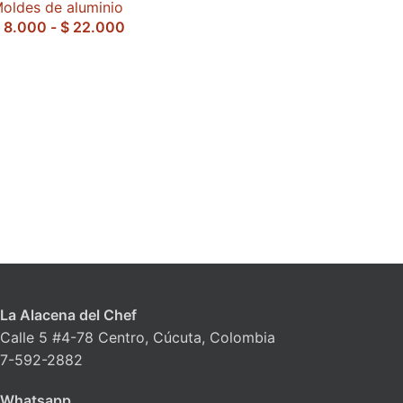
oldes de aluminio
8.000
-
$
22.000
La Alacena del Chef
Calle 5 #4-78 Centro, Cúcuta, Colombia
7-592-2882
Whatsapp