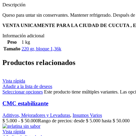
Descripción
Queso para untar sin conservantes. Mantener refrigerado. Después de c
VENTA UNICAMENTE PARA LA CIUDAD DE CUCUTA ,
Información adicional
Peso
1 kg
Tamaño
220 gr
,
bloque 1,36k
Productos relacionados
Vista rápida
Añadir a la lista de deseos
Seleccionar opciones
Este producto tiene múltiples variantes. Las opc
CMC estabilizante
Aditivos, Mejoradores y Levaduras
,
Insumos Varios
$
5.000
-
$
50.000
Rango de precios: desde $ 5.000 hasta $ 50.000
Vista rápida