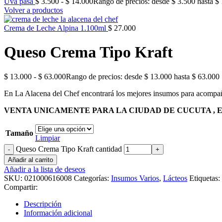
Uva pasa
$
3.500
-
$
14.000
Rango de precios: desde $ 3.500 hasta $
Volver a productos
Crema de Leche Alpina 1.100ml
$
27.000
Queso Crema Tipo Kraft
$
13.000
-
$
63.000
Rango de precios: desde $ 13.000 hasta $ 63.000
En La Alacena del Chef encontrará los mejores insumos para acompañar
VENTA UNICAMENTE PARA LA CIUDAD DE CUCUTA ,
Tamaño
Limpiar
Queso Crema Tipo Kraft cantidad
-
+
Añadir al carrito
Añadir a la lista de deseos
SKU:
021000616008
Categorías:
Insumos Varios
,
Lácteos
Etiquetas:
Compartir:
Descripción
Información adicional