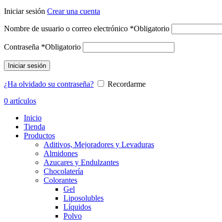
Iniciar sesión
Crear una cuenta
Nombre de usuario o correo electrónico
*
Obligatorio
Contraseña
*
Obligatorio
Iniciar sesión
¿Ha olvidado su contraseña?
Recordarme
0
artículos
Inicio
Tienda
Productos
Aditivos, Mejoradores y Levaduras
Almidones
Azucares y Endulzantes
Chocolatería
Colorantes
Gel
Liposolubles
Líquidos
Polvo