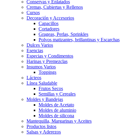
Conservas y Enlatados
Cremas, Cubiertas y Rellenos
Cursos
Decoración y Accesorios
Capacillos
Cortadores
Grageas, Perlas, Sprinkles
Polvos matizantes, brillantinas y Escarchas
Dulces Varios
Esencias
Especias y Condimentos
Harinas y Premezclas
Insumos Varios
Toppings
Lácteos
Línea Saludable
Frutos Secos
Semillas y Cereales
Moldes y Bandejas
Moldes de Acetato
Moldes de aluminio
Moldes de silicona
Mantequilla, Margarinas y Aceites
Productos listos
Salsas y Aderezos