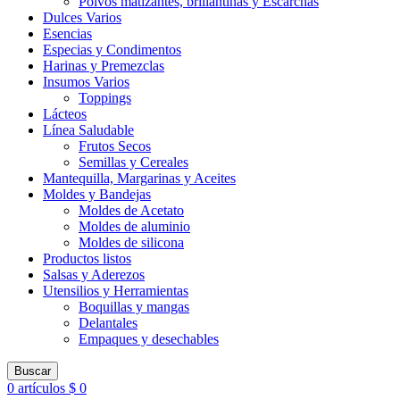
Polvos matizantes, brillantinas y Escarchas
Dulces Varios
Esencias
Especias y Condimentos
Harinas y Premezclas
Insumos Varios
Toppings
Lácteos
Línea Saludable
Frutos Secos
Semillas y Cereales
Mantequilla, Margarinas y Aceites
Moldes y Bandejas
Moldes de Acetato
Moldes de aluminio
Moldes de silicona
Productos listos
Salsas y Aderezos
Utensilios y Herramientas
Boquillas y mangas
Delantales
Empaques y desechables
Buscar
0
artículos
$
0