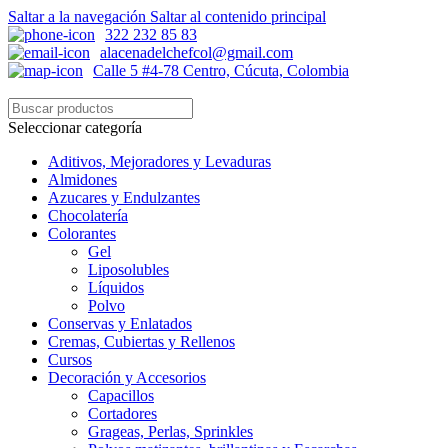
Saltar a la navegación
Saltar al contenido principal
322 232 85 83
alacenadelchefcol@gmail.com
Calle 5 #4-78 Centro, Cúcuta, Colombia
Seleccionar categoría
Aditivos, Mejoradores y Levaduras
Almidones
Azucares y Endulzantes
Chocolatería
Colorantes
Gel
Liposolubles
Líquidos
Polvo
Conservas y Enlatados
Cremas, Cubiertas y Rellenos
Cursos
Decoración y Accesorios
Capacillos
Cortadores
Grageas, Perlas, Sprinkles