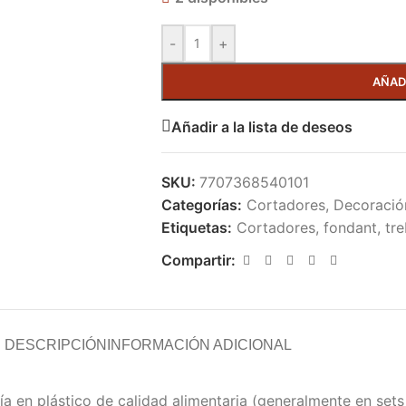
-
+
AÑAD
Añadir a la lista de deseos
SKU:
7707368540101
Categorías:
Cortadores
,
Decoració
Etiquetas:
Cortadores
,
fondant
,
tre
Compartir:
DESCRIPCIÓN
INFORMACIÓN ADICIONAL
ía en plástico de calidad alimentaria (generalmente en set