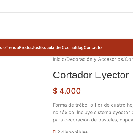
icio
Tienda
Productos
Escuela de Cocina
Blog
Contacto
Inicio
/
Decoración y Accesorios
/
Cor
Cortador Eyector 
$
4.000
Forma de trébol o flor de cuatro hoj
no tóxico. Incluye sistema eyector 
para decoración de pasteles, cupc
2 disponibles