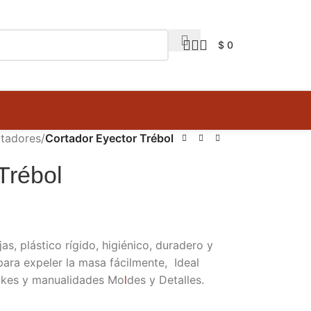
$
0
tadores
/
Cortador Eyector Trébol
Trébol
as, plástico rígido, higiénico, duradero y
para expeler la masa fácilmente, Ideal
akes y manualidades
Mo
l
des y Detalles
.