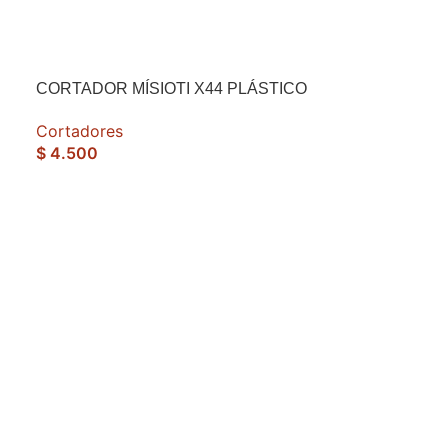
CORTADOR MÍSIOTI X44 PLÁSTICO
Cortadores
$
4.500
CORTADOR P
ABECEDARIO
Cortadores
$
6.000