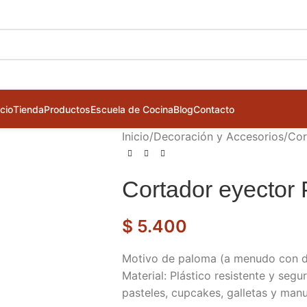
icio
Tienda
Productos
Escuela de Cocina
Blog
Contacto
Inicio
/
Decoración y Accesorios
/
Cor
Cortador eyector
$
5.400
Motivo de paloma (a menudo con de
Material: Plástico resistente y seg
pasteles, cupcakes, galletas y manu