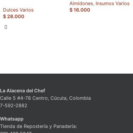
Almidones
,
Insumos Varios
Dulces Varios
$
16.000
$
28.000
La Alacena del Chef
Calle 5 #4-78 Centro, Cúcuta, Colombia
7-592-2882
Whatsapp
Tienda de Repostería y Panadería: