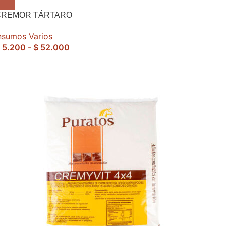
CREMOR TÁRTARO
nsumos Varios
5.200
-
$
52.000