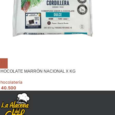
CHOCOLATE MARRÓN NACIONAL X KG
hocolatería
40.500