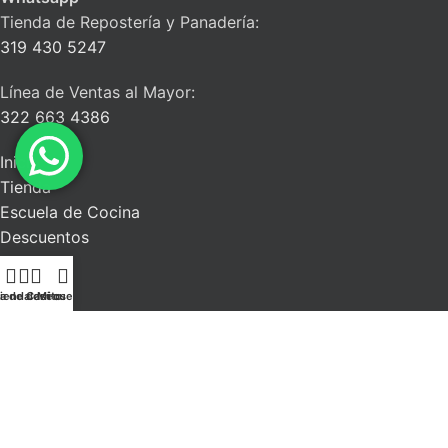
Tienda de Repostería y Panadería:
319 430 5247
Línea de Ventas al Mayor:
322 663 4386
Inicio
Tienda
Escuela de Cocina
Descuentos
Blog
Contacto
ta de deseos
ienda
Carrito
Mi cuenta
La Alacena del Chef
| Todos los derechos reservados. 2026