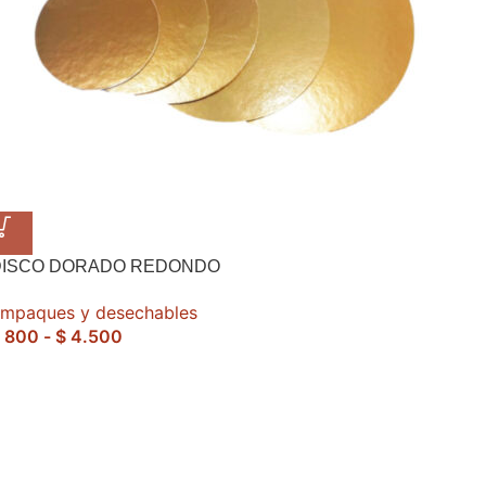
DISCO DORADO REDONDO
mpaques y desechables
800
-
$
4.500