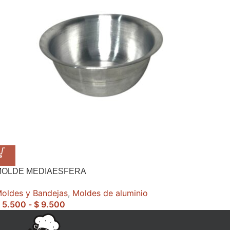
MOLDE MEDIAESFERA
oldes y Bandejas
,
Moldes de aluminio
5.500
-
$
9.500