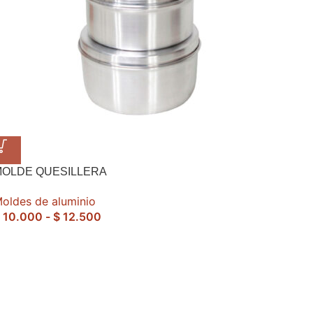
MOLDE QUESILLERA
oldes de aluminio
10.000
-
$
12.500