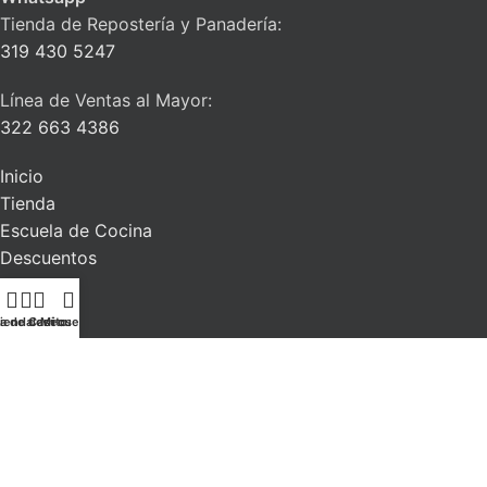
Tienda de Repostería y Panadería:
319 430 5247
Línea de Ventas al Mayor:
322 663 4386
Inicio
Tienda
Escuela de Cocina
Descuentos
Blog
Contacto
ta de deseos
ienda
Carrito
Mi cuenta
La Alacena del Chef
| Todos los derechos reservados. 2026