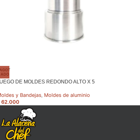
AGOT
ADO
UEGO DE MOLDES REDONDO ALTO X 5
oldes y Bandejas
,
Moldes de aluminio
62.000