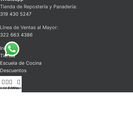
Tienda de Repostería y Panadería:
319 430 5247
Línea de Ventas al Mayor:
322 663 4386
Inicio
Tienda
Escuela de Cocina
Descuentos
Blog
Contacto
ta de deseos
ienda
Carrito
Mi cuenta
La Alacena del Chef
| Todos los derechos reservados. 2026