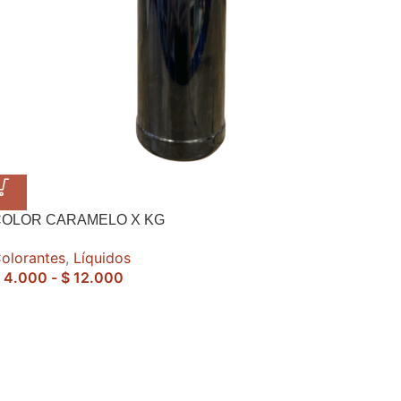
COLOR CARAMELO X KG
olorantes
,
Líquidos
4.000
-
$
12.000