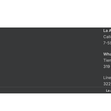
La 
Cal
7-5
Wha
Tie
319
Lín
322
La 