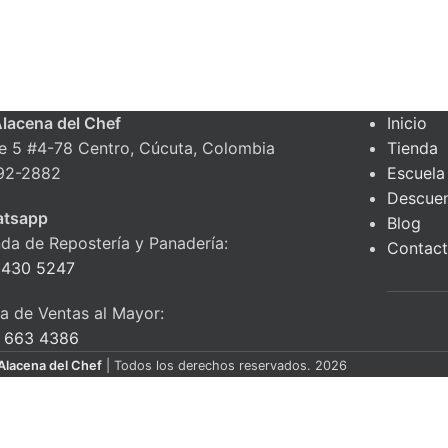
Alacena del Chef
Inicio
le 5 #4-78 Centro, Cúcuta, Colombia
Tienda
92-2882
Escuela
Descue
tsapp
Blog
nda de Repostería y Panadería:
Contac
 430 5247
ea de Ventas al Mayor:
 663 4386
Alacena del Chef
| Todos los derechos reservados. 2026