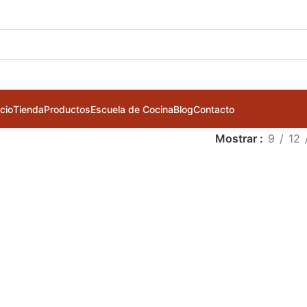
icio
Tienda
Productos
Escuela de Cocina
Blog
Contacto
Mostrar
9
12