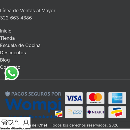
Línea de Ventas al Mayor:
322 663 4386
Inicio
Tienda
Escuela de Cocina
Descuentos
Blog
Contacto
La Alacena del Chef
| Todos los derechos reservados. 2026
ista de deseos
Tienda
Carrito
Mi cuenta