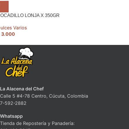
OCADILLO LONJA X 350GR
ulces Varios
3.000
La Alacena del Chef
Calle 5 #4-78 Centro, Cúcuta, Colombia
7-592-2882
Whatsapp
Tienda de Repostería y Panadería: