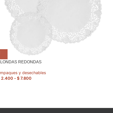
BLONDAS REDONDAS
mpaques y desechables
2.400
-
$
7.800