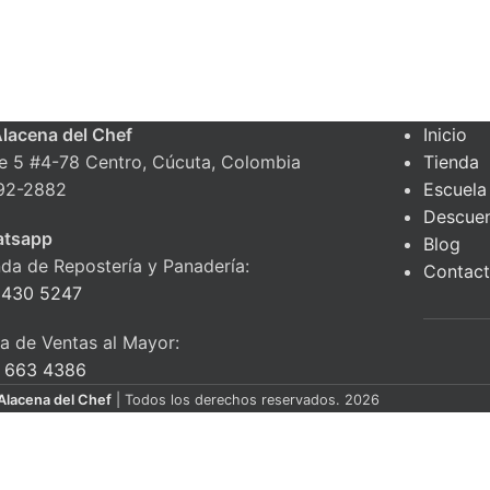
Alacena del Chef
Inicio
le 5 #4-78 Centro, Cúcuta, Colombia
Tienda
92-2882
Escuela
Descue
tsapp
Blog
nda de Repostería y Panadería:
Contac
 430 5247
ea de Ventas al Mayor:
 663 4386
Alacena del Chef
| Todos los derechos reservados. 2026