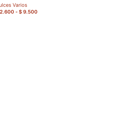
ulces Varios
2.600
-
$
9.500