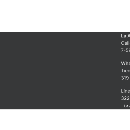
La 
Cal
7-5
Wha
Tie
319
Lín
322
La 