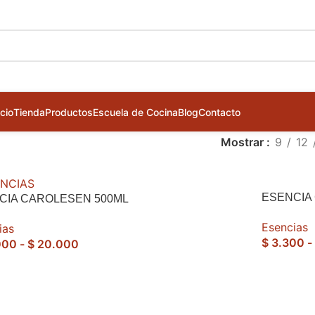
icio
Tienda
Productos
Escuela de Cocina
Blog
Contacto
Mostrar
9
12
ESENCIA
CIA CAROLESEN 500ML
Esencias
ias
$
3.300
-
000
-
$
20.000