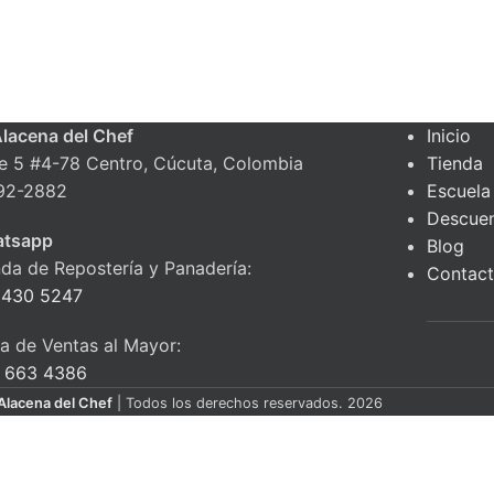
Alacena del Chef
Inicio
le 5 #4-78 Centro, Cúcuta, Colombia
Tienda
92-2882
Escuela
Descue
tsapp
Blog
nda de Repostería y Panadería:
Contac
 430 5247
ea de Ventas al Mayor:
 663 4386
Alacena del Chef
| Todos los derechos reservados. 2026