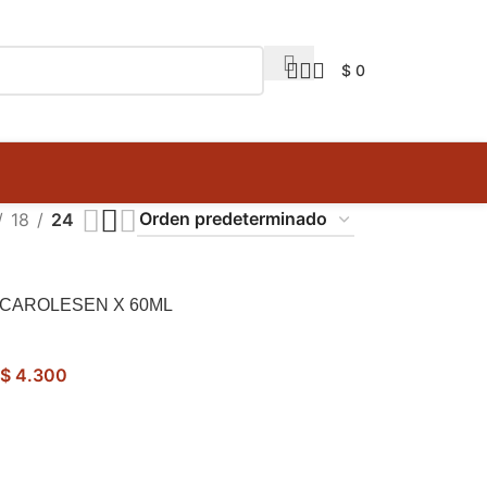
$
0
18
24
 CAROLESEN X 60ML
$
4.300