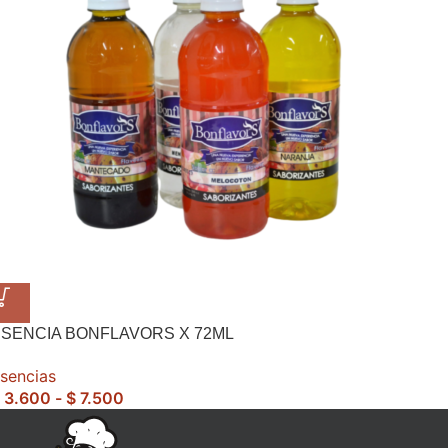
SENCIA BONFLAVORS X 72ML
sencias
3.600
-
$
7.500