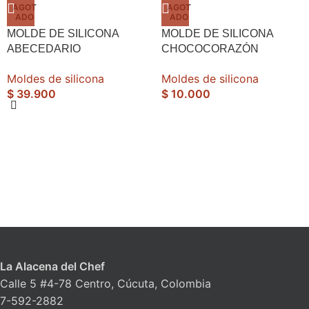
AGOT
AGOT
ADO
ADO
MOLDE DE SILICONA
MOLDE DE SILICONA
ABECEDARIO
CHOCOCORAZÓN
MAYÚSCULA
DECORADO
Moldes de silicona
Moldes de silicona
$
39.900
$
10.000
La Alacena del Chef
Calle 5 #4-78 Centro, Cúcuta, Colombia
7-592-2882