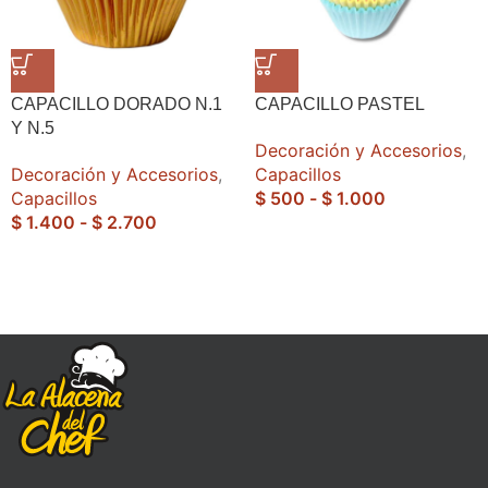
CAPACILLO DORADO N.1
CAPACILLO PASTEL
Y N.5
Decoración y Accesorios
,
Decoración y Accesorios
,
Capacillos
Capacillos
$
500
-
$
1.000
$
1.400
-
$
2.700