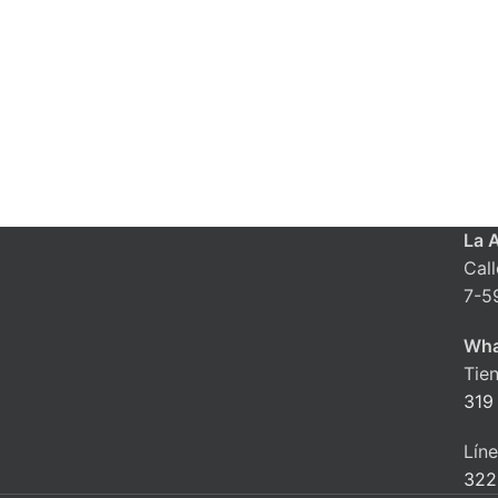
La 
Cal
7-5
Wha
Tie
319
Lín
322