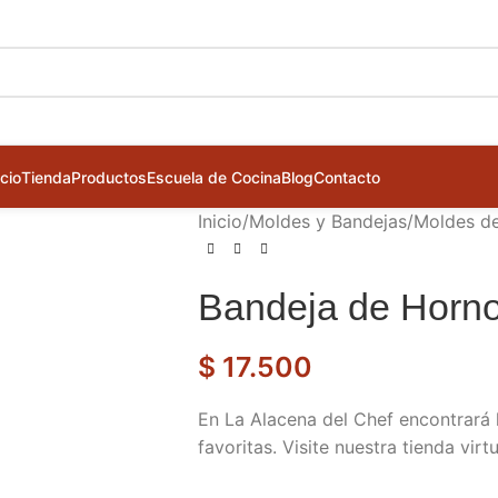
icio
Tienda
Productos
Escuela de Cocina
Blog
Contacto
Inicio
/
Moldes y Bandejas
/
Moldes de
Bandeja de Horn
$
17.500
En La Alacena del Chef encontrará 
favoritas. Visite nuestra tienda virt