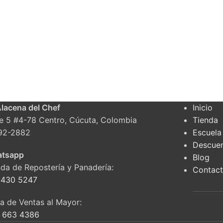
Alacena del Chef
Inicio
le 5 #4-78 Centro, Cúcuta, Colombia
Tienda
92-2882
Escuela
Descue
tsapp
Blog
nda de Repostería y Panadería:
Contac
 430 5247
ea de Ventas al Mayor:
 663 4386