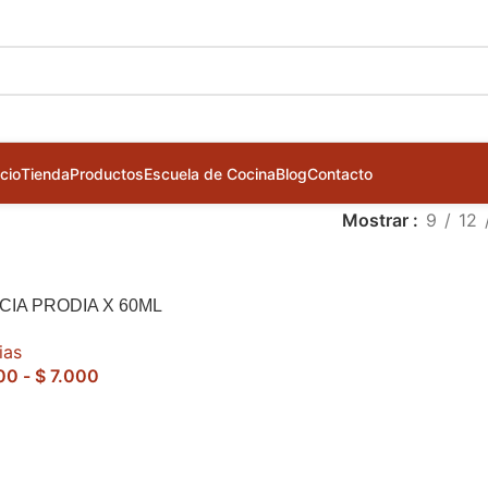
icio
Tienda
Productos
Escuela de Cocina
Blog
Contacto
Mostrar
9
12
CIA PRODIA X 60ML
ias
00
-
$
7.000