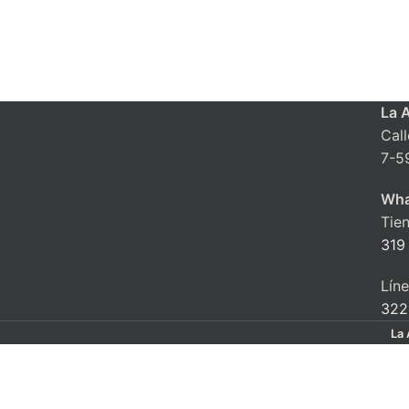
La 
Cal
7-5
Wha
Tie
319
Lín
322
La 