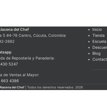
Alacena del Chef
Inicio
le 5 #4-78 Centro, Cúcuta, Colombia
Tienda
92-2882
Escuela
Descue
tsapp
Blog
nda de Repostería y Panadería:
Contac
 430 5247
ea de Ventas al Mayor:
 663 4386
Alacena del Chef
| Todos los derechos reservados. 2026