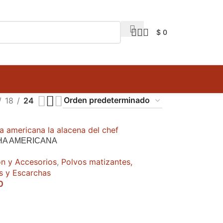
$
0
18
24
A AMERICANA
n y Accesorios
,
Polvos matizantes,
as y Escarchas
0