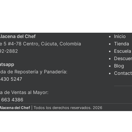
Alacena del Chef
Inicio
le 5 #4-78 Centro, Cúcuta, Colombia
Tienda
92-2882
Escuela
Descue
tsapp
Blog
nda de Repostería y Panadería:
Contac
 430 5247
ea de Ventas al Mayor:
 663 4386
Alacena del Chef
| Todos los derechos reservados. 2026