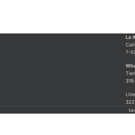
La 
Cal
7-5
Wha
Tie
319
Lín
322
La 