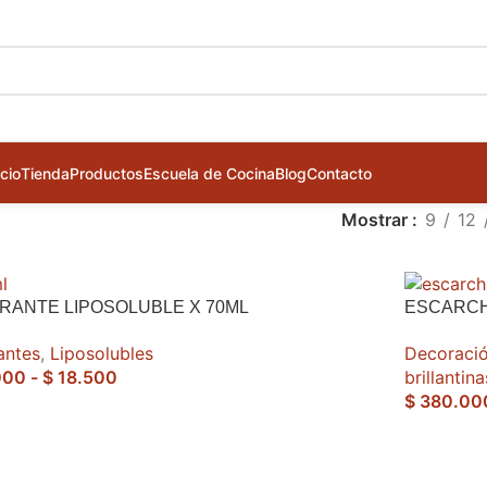
icio
Tienda
Productos
Escuela de Cocina
Blog
Contacto
Mostrar
9
12
RANTE LIPOSOLUBLE X 70ML
ESCARCH
antes
,
Liposolubles
Decoració
000
-
$
18.500
brillantin
$
380.00