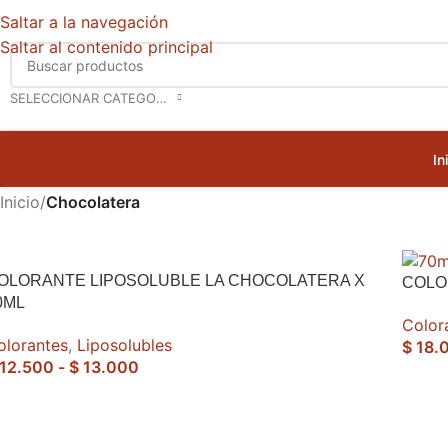
Saltar a la navegación
Saltar al contenido principal
SELECCIONAR CATEGORÍA
In
Inicio
/
Chocolatera
OLORANTE LIPOSOLUBLE LA CHOCOLATERA X
COLO
0ML
Color
olorantes
,
Liposolubles
$
18.
12.500
-
$
13.000