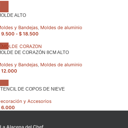
MOLDE ALTO
oldes y Bandejas
,
Moldes de aluminio
9.500
-
$
18.500
MOLDE DE CORAZÓN 8CM ALTO
oldes y Bandejas
,
Moldes de aluminio
12.000
TENCIL DE COPOS DE NIEVE
ecoración y Accesorios
6.000
La Alacena del Chef