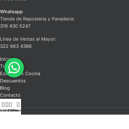
Whatsapp
Tienda de Repostería y Panadería:
319 430 5247
Línea de Ventas al Mayor:
322 663 4386
Inicio
Tienda
Escuela de Cocina
Descuentos
Blog
Contacto
ta de deseos
ienda
Carrito
Mi cuenta