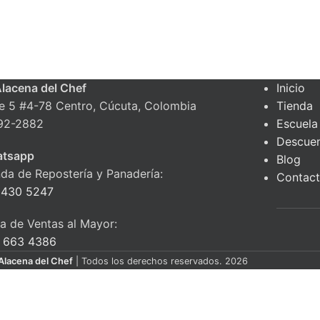
Alacena del Chef
Inicio
le 5 #4-78 Centro, Cúcuta, Colombia
Tienda
92-2882
Escuela
Descue
tsapp
Blog
nda de Repostería y Panadería:
Contac
 430 5247
ea de Ventas al Mayor:
 663 4386
Alacena del Chef
| Todos los derechos reservados. 2026