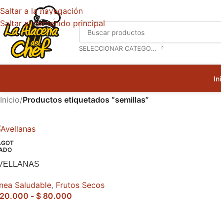
Saltar a la navegación
Saltar al contenido principal
SELECCIONAR CATEGORÍA
In
Inicio
/
Productos etiquetados “semillas”
AGOT
ADO
VELLANAS
ínea Saludable
,
Frutos Secos
20.000
-
$
80.000