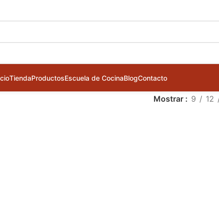
icio
Tienda
Productos
Escuela de Cocina
Blog
Contacto
Mostrar
9
12