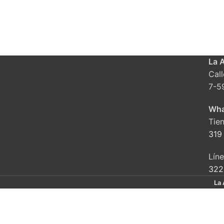
La 
Cal
7-5
Wha
Tie
319
Lín
322
La 